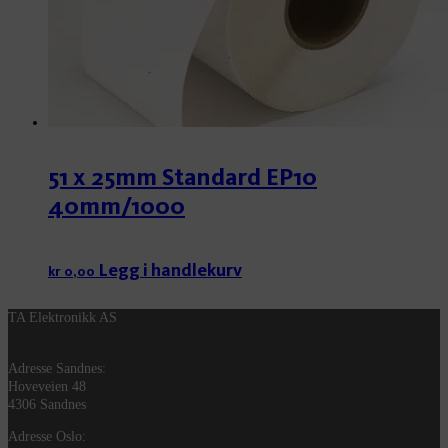
51 x 25mm Standard EP10
40mm/1000
Legg i handlekurv
kr
0,00
TA Elektronikk AS
Adresse Sandnes:
Hoveveien 48
4306 Sandnes
Adresse Oslo: