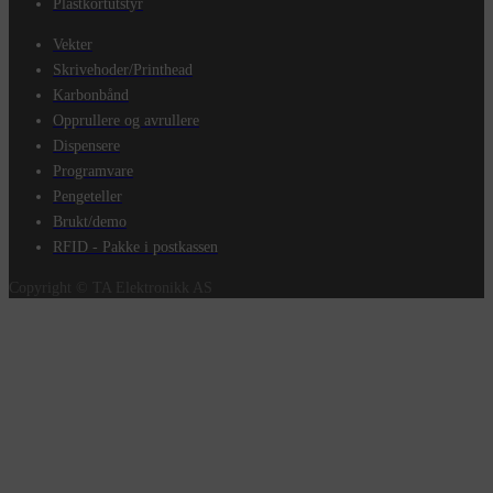
Plastkortutstyr
Vekter
Skrivehoder/Printhead
Karbonbånd
Opprullere og avrullere
Dispensere
Programvare
Pengeteller
Brukt/demo
RFID - Pakke i postkassen
Copyright © TA Elektronikk AS