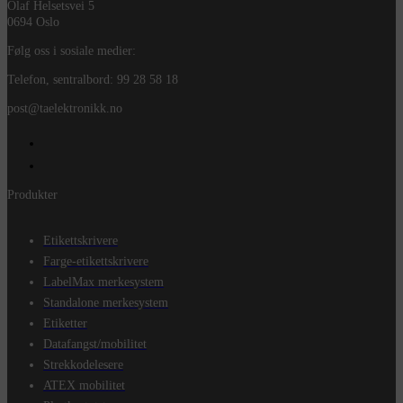
Olaf Helsetsvei 5
0694 Oslo
Følg oss i sosiale medier:
Telefon, sentralbord: 99 28 58 18
post@taelektronikk.no
Produkter
Etikettskrivere
Farge-etikettskrivere
LabelMax merkesystem
Standalone merkesystem
Etiketter
Datafangst/mobilitet
Strekkodelesere
ATEX mobilitet