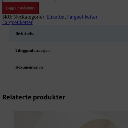
x
205mm
Legg i handlekurv
Premium
VE13
SKU:
Kategorier:
Etiketter
Fargeetiketter
N/A
,
,
76mm/259
Fargeetiketter
antall
Beskrivelse
Tilleggsinformasjon
Dokumentasjon
Relaterte produkter