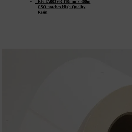
KB TA003VR 110mm x 300m
CSO notches High Quality
Resin