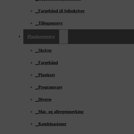
Fargebånd til folieskriver
Tilleggsutstyr
Plastkortutstyr
Skriver
Fargebånd
Plastkort
Programvare
Diverse
Mat- og allergenmerking
Kombinasjoner