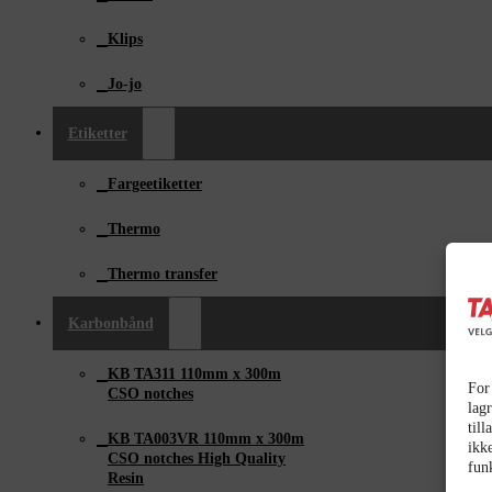
Klips
Jo-jo
Etiketter
Fargeetiketter
Thermo
Thermo transfer
Karbonbånd
KB TA311 110mm x ­300m
For
CSO notches
lagr
till
KB TA003VR 110mm x 300m
ikk
CSO notches High Quality
fun
Resin