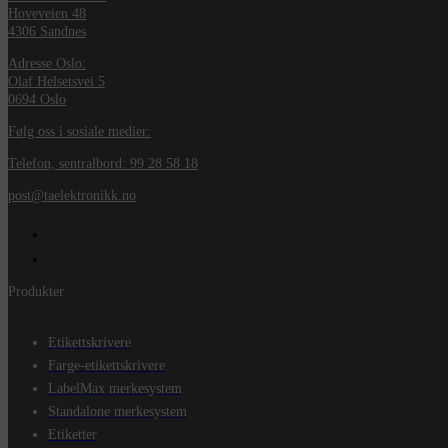
Hoveveien 48
4306 Sandnes
Adresse Oslo:
Olaf Helsetsvei 5
0694 Oslo
Følg oss i sosiale medier:
Telefon, sentralbord: 99 28 58 18
post@taelektronikk.no
Produkter
Etikettskrivere
Farge-etikettskrivere
LabelMax merkesystem
Standalone merkesystem
Etiketter