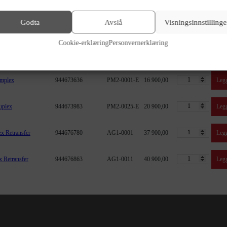
Godta
Avslå
Visningsinnstillinge
Varenummer
SKU
Pris
Antall
Kjøp
Cookie-erklæring
Personvernerklæring
944669059
ZN1U0000RS
10 900,00
Legg
implex
944673636
PM2-0001-E
16 900,00
Legg
uplex
944673983
PM2-0025-E
20 900,00
Legg
ex Retransfer
944676780
AG1-0001
37 900,00
Legg
x Retransfer
944676863
AG1-0011
40 900,00
Legg