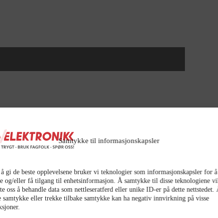
Samtykke til informasjonskapsler
 å gi de beste opplevelsene bruker vi teknologier som informasjonskapsler for å
e og/eller få tilgang til enhetsinformasjon. Å samtykke til disse teknologiene vi
ate oss å behandle data som nettleseratferd eller unike ID-er på dette nettstedet.
e samtykke eller trekke tilbake samtykke kan ha negativ innvirkning på visse
ksjoner.