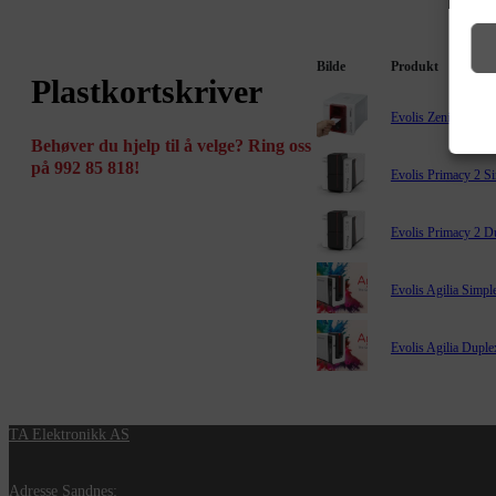
Bilde
Produkt
Plastkortskriver
Evolis Zenius
Behøver du hjelp til å velge? Ring oss
på 992 85 818!
Evolis Primacy 2 S
Evolis Primacy 2 D
Evolis Agilia Simpl
Evolis Agilia Duple
TA Elektronikk AS
Adresse Sandnes: