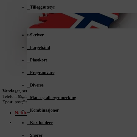
Tilleggsutstyr
Plastkortutstyr
Skriver
Fargebånd
Plastkort
Programvare
Diverse
Varelager, service og support i Norge
Telefon: 99 28 58 18
Mat- og allergenmerking
Epost: post@taelektronikk.no
Kombinasjoner
Nettbutikk
Kortholdere
Snorer