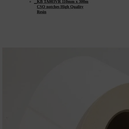
KB TA003VR 110mm x 300m
CSO notches High Quality
Resin