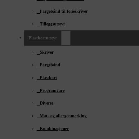
Fargebånd til folieskriver
Tilleggsutstyr
Plastkortutstyr
Skriver
Fargebånd
Plastkort
Programvare
Diverse
Mat- og allergenmerking
Kombinasjoner