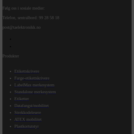
Følg oss i sosiale medier:
Telefon, sentralbord: 99 28 58 18
post@taelektronikk.no
Produkter
Etikettskrivere
Farge-etikettskrivere
LabelMax merkesystem
Standalone merkesystem
Etiketter
Datafangst/mobilitet
Strekkodelesere
ATEX mobilitet
Plastkortutstyr