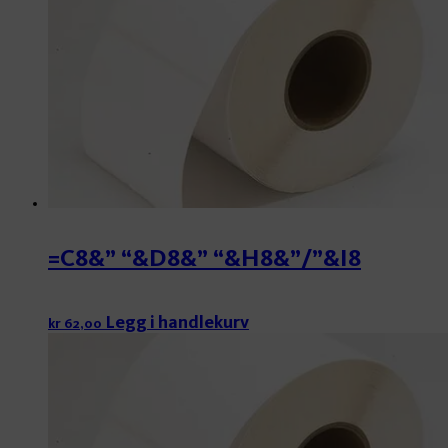
=C8&” “&D8&” “&H8&”/”&I8
Legg i handlekurv
kr
62,00