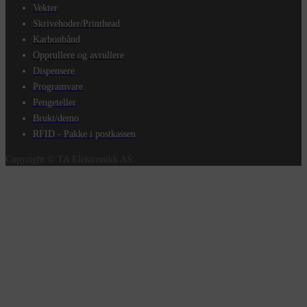
Vekter
Skrivehoder/Printhead
Karbonbånd
Opprullere og avrullere
Dispensere
Programvare
Pengeteller
Brukt/demo
RFID - Pakke i postkassen
Copyright © TA Elektronikk AS