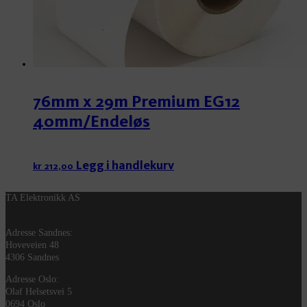
76mm x 29m Premium EG12
40mm/Endeløs
Legg i handlekurv
kr
212,00
TA Elektronikk AS
Adresse Sandnes:
Hoveveien 48
4306 Sandnes
Adresse Oslo:
Olaf Helsetsvei 5
0694 Oslo