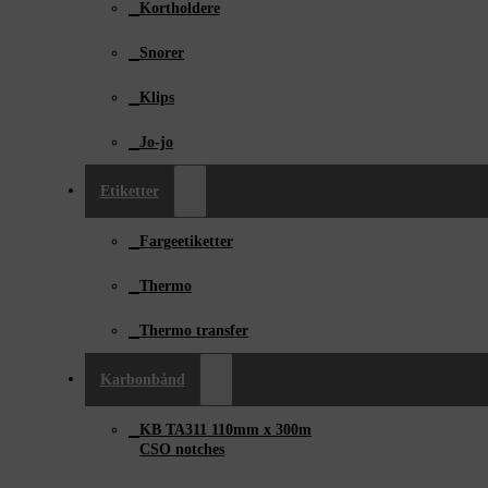
Kortholdere
Snorer
Klips
Jo-jo
Etiketter
Fargeetiketter
Thermo
Thermo transfer
Karbonbånd
KB TA311 110mm x ­300m
CSO notches