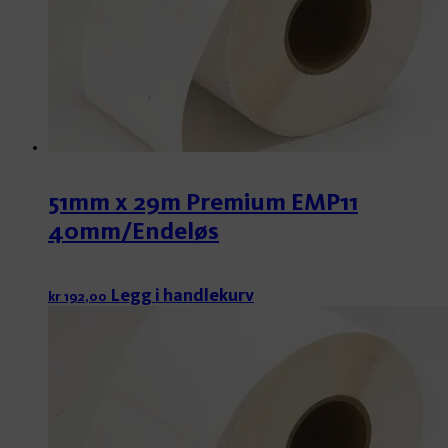
51mm x 29m Premium EMP11
40mm/Endeløs
Legg i handlekurv
kr
192,00