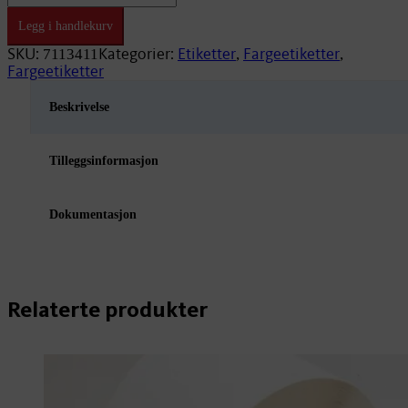
x
76mm
Legg i handlekurv
Premium
EMP11
SKU:
Kategorier:
Etiketter
Fargeetiketter
7113411
,
,
40mm/365
Fargeetiketter
antall
Beskrivelse
Tilleggsinformasjon
Dokumentasjon
Relaterte produkter