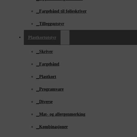
Fargebånd til folieskriver
Tilleggsutstyr
Plastkortutstyr
Skriver
Fargebånd
Plastkort
Programvare
Diverse
Mat- og allergenmerking
Kombinasjoner