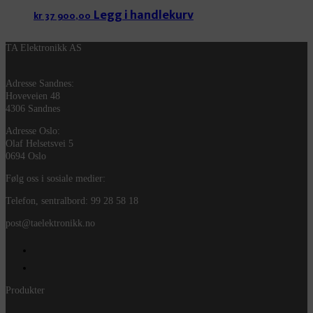
Legg i handlekurv
kr
37 900,00
TA Elektronikk AS
Adresse Sandnes:
Hoveveien 48
4306 Sandnes
Adresse Oslo:
Olaf Helsetsvei 5
0694 Oslo
Følg oss i sosiale medier:
Telefon, sentralbord: 99 28 58 18
post@taelektronikk.no
Produkter