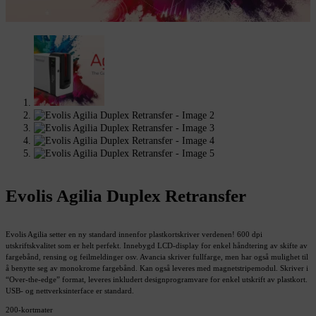
Evolis Agilia Duplex Retransfer
Evolis Agilia setter en ny standard innenfor plastkortskriver verdenen! 600 dpi
utskriftskvalitet som er helt perfekt. Innebygd LCD-display for enkel håndtering av skifte av
fargebånd, rensing og feilmeldinger osv. Avancia skriver fullfarge, men har også mulighet til
å benytte seg av monokrome fargebånd. Kan også leveres med magnetstripemodul. Skriver i
“Over-the-edge” format, leveres inkludert designprogramvare for enkel utskrift av plastkort.
USB- og nettverksinterface er standard.
200-kortmater