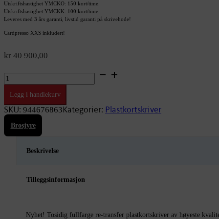
Utskriftshastighet YMCKO: 150 kort/time.
Utskriftshastighet YMCKK: 100 kort/time.
Leveres med 3 års garanti, livstid garanti på skrivehode!
Cardpresso XXS inkludert!
kr
40 900,00
Evolis
Agilia
Duplex
Legg i handlekurv
Retransfer
antall
SKU:
Kategorier:
Plastkortskriver
944676863
Brosjyre
Beskrivelse
Tilleggsinformasjon
Nyhet! Tosidig fullfarge re-transfer plastkortskriver av høyeste kvalite