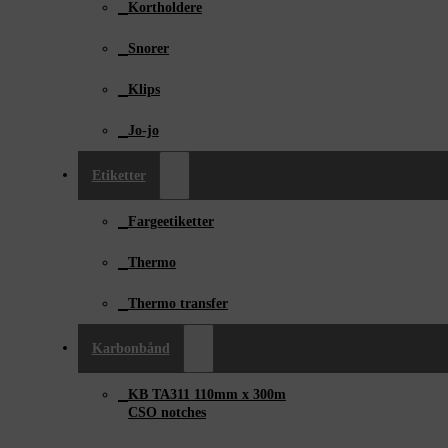
Kortholdere
Snorer
Klips
Jo-jo
Etiketter
Fargeetiketter
Thermo
Thermo transfer
Karbonbånd
KB TA311 110mm x ­300m
CSO notches