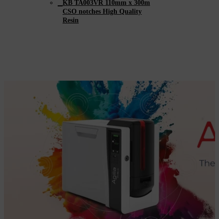
KB TA003VR 110mm x 300m
CSO notches High Quality
Resin