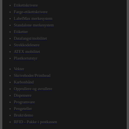
Etikettskrivere
Farge-etikettskrivere
LabelMax merkesystem
Standalone merkesystem
Etiketter
Datafangst/mobilitet
Strekkodelesere
ATEX mobilitet
Plastkortutstyr
Vekter
Skrivehoder/Printhead
Karbonbånd
Opprullere og avrullere
Dispensere
Programvare
Pengeteller
Brukt/demo
RFID - Pakke i postkassen