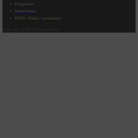
Pengeteller
Brukt/demo
RFID - Pakke i postkassen
Copyright © TA Elektronikk AS