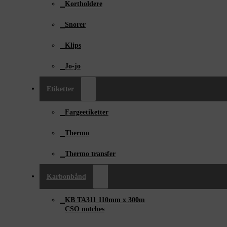
Kortholdere
Snorer
Klips
Jo-jo
Etiketter
Fargeetiketter
Thermo
Thermo transfer
Karbonbånd
KB TA311 110mm x ­300m
CSO notches