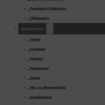
Fargebånd til folieskriver
Tilleggsutstyr
Plastkortutstyr
Skriver
Fargebånd
Plastkort
Programvare
Diverse
Mat- og allergenmerking
Kombinasjoner