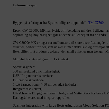
Dokumentasjon
Bygget på erfaringen fra Epsons tidligere toppmodell,
TM-C7500
.
Epson CW-C8000e MK har fysisk blitt betydelig mindre. I tillegg har 
oppløsning og høy hastighet gjør at denne skiller seg ut fra de andre
CW-C8000e MK er laget for mellomstore til store utskriftsmengder og 
etiketter, perfekt for deg som ønsker et mer eksklusivt og profesjonel
fleksibilitet til å produsere akkurat det antall etiketter man trenger.
Mulighet for utvidet garanti! Ta kontakt.
Spesifikasjoner:
300 mm/sekund utskriftshastighet.
USB II og nettverksinterface.
Fullbredde skrivehode.
1 sett fargepatroner (480 ml per stk.) inkludert.
Integrert saks (cutter).
UltraChrome DL pigmentbasert blekk, med Matte Black for beste UV-b
Kan også leveres med integrert oppruller.
Seamless integration with large fleets using Epson Cloud Solutio