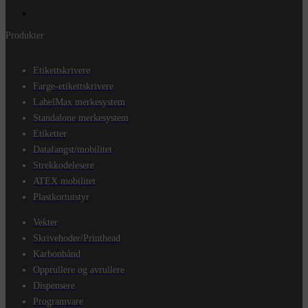
Produkter
Etikettskrivere
Farge-etikettskrivere
LabelMax merkesystem
Standalone merkesystem
Etiketter
Datafangst/mobilitet
Strekkodelesere
ATEX mobilitet
Plastkortutstyr
Vekter
Skrivehoder/Printhead
Karbonbånd
Opprullere og avrullere
Dispensere
Programvare