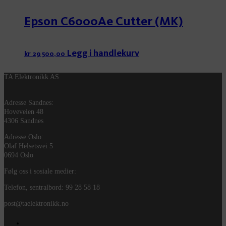
Epson C6000Ae Cutter (MK)
Legg i handlekurv
kr
29 500,00
TA Elektronikk AS
Adresse Sandnes:
Hoveveien 48
4306 Sandnes
Adresse Oslo:
Olaf Helsetsvei 5
0694 Oslo
Følg oss i sosiale medier:
Telefon, sentralbord: 99 28 58 18
post@taelektronikk.no