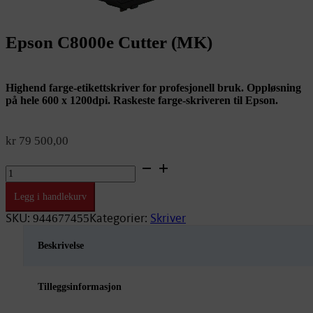
Epson C8000e Cutter (MK)
Highend farge-etikettskriver for profesjonell bruk. Oppløsning
på hele 600 x 1200dpi. Raskeste farge-skriveren til Epson.
kr
79 500,00
Epson
C8000e
Cutter
Legg i handlekurv
(MK)
antall
SKU:
Kategorier:
Skriver
944677455
Beskrivelse
Tilleggsinformasjon