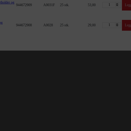
tholder og
944672909
A0031F
25 stk.
53,00
Legg
og
944672908
A0028
25 stk.
29,00
Legg