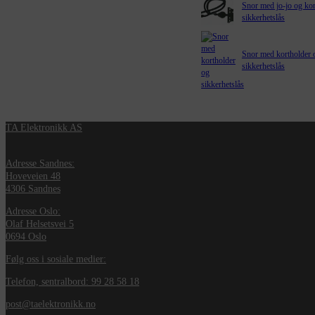
Snor med jo-jo og kor
sikkerhetslås
Snor med kortholder 
sikkerhetslås
TA Elektronikk AS
Adresse Sandnes:
Hoveveien 48
4306 Sandnes
Adresse Oslo:
Olaf Helsetsvei 5
0694 Oslo
Følg oss i sosiale medier:
Telefon, sentralbord: 99 28 58 18
post@taelektronikk.no