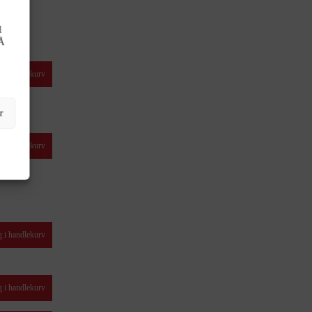
l
 Å
 i handlekurv
r
 i handlekurv
 i handlekurv
 i handlekurv