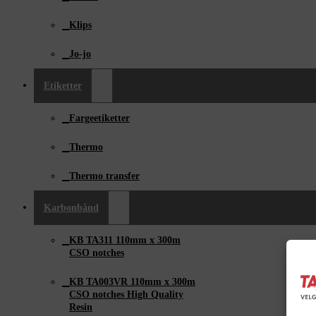
Klips
Jo-jo
Etiketter
Fargeetiketter
Thermo
Thermo transfer
Karbonbånd
KB TA311 110mm x ­300m
CSO notches
KB TA003VR 110mm x 300m
CSO notches High Quality
Resin