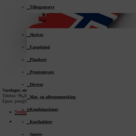
Tilleggsutstyr
Plastkortutstyr
Skriver
Fargebånd
Plastkort
Programvare
Diverse
Varelager, service og support i Norge
Telefon: 99 28 58 18
Mat- og allergenmerking
Epost: post@taelektronikk.no
Kombinasjoner
Nettbutikk
Kortholdere
Snorer