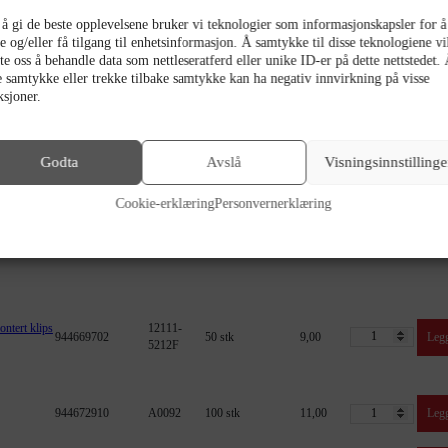
 å gi de beste opplevelsene bruker vi teknologier som informasjonskapsler for å
e og/eller få tilgang til enhetsinformasjon. Å samtykke til disse teknologiene vi
ate oss å behandle data som nettleseratferd eller unike ID-er på dette nettstedet.
Varenummer
SKU
Minstekvantum
Pris
Antall
Kjøp
e samtykke eller trekke tilbake samtykke kan ha negativ innvirkning på visse
ksjoner.
lips og
944672911
A0030F
50 stk
46,00
Legg
Godta
Avslå
Visningsinnstillinge
rtholder,
Cookie-erklæring
Personvernerklæring
ed egen
944672907
A0027
25 stk.
41,00
Legg
ntert klips
12111-
944669702
50 stk
9,00
Legg
5212F
944672910
A0092
100 stk
11,00
Legg