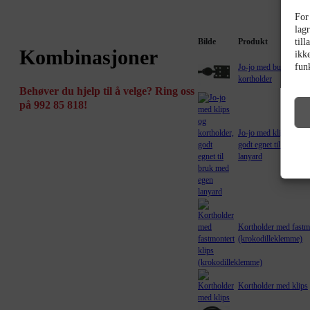
For
lagr
till
Bilde
Produkt
Kombinasjoner
ikk
fun
Jo-jo med bukseselek
kortholder
Behøver du hjelp til å velge? Ring oss
på 992 85 818!
Jo-jo med klips og ko
godt egnet til bruk m
lanyard
Kortholder med fastmo
(krokodilleklemme)
Kortholder med klips