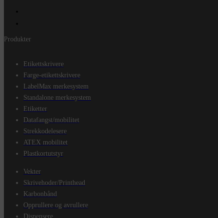
Produkter
Etikettskrivere
Farge-etikettskrivere
LabelMax merkesystem
Standalone merkesystem
Etiketter
Datafangst/mobilitet
Strekkodelesere
ATEX mobilitet
Plastkortutstyr
Vekter
Skrivehoder/Printhead
Karbonbånd
Opprullere og avrullere
Dispensere