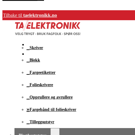
Vi har kun et utvalg av vårt store produktsortiment i nettbutikken
Tilbake til
taelektronikk.no
Finner du ikke ønsket produkt, ta kontakt med oss.
Farge-etikettskriver
Nettbutikk
Skriver
Blekk
Fargeetiketter
Folieskrivere
Opprullere og avrullere
Fargebånd til folieskriver
Tilleggsutstyr