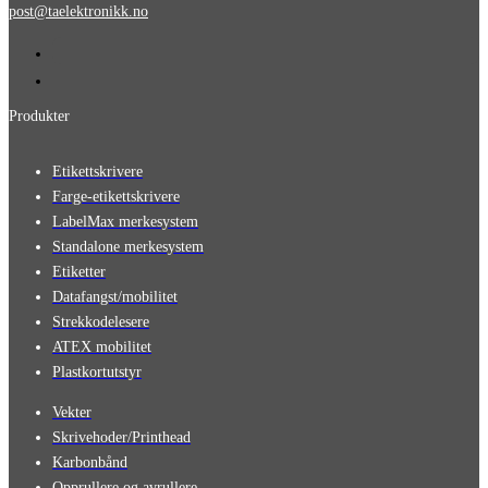
post@taelektronikk.no
Produkter
Etikettskrivere
Farge-etikettskrivere
LabelMax merkesystem
Standalone merkesystem
Etiketter
Datafangst/mobilitet
Strekkodelesere
ATEX mobilitet
Plastkortutstyr
Vekter
Skrivehoder/Printhead
Karbonbånd
Opprullere og avrullere