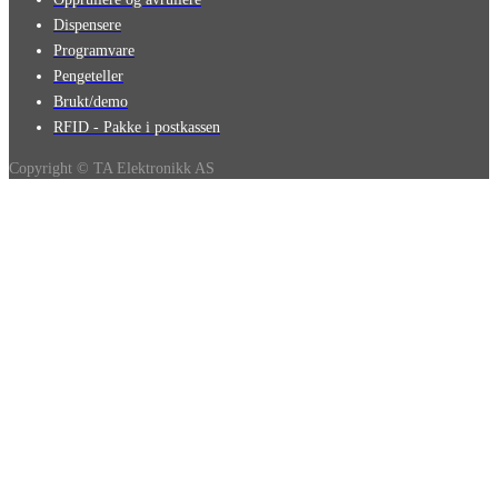
Dispensere
Programvare
Pengeteller
Brukt/demo
RFID - Pakke i postkassen
Copyright © TA Elektronikk AS