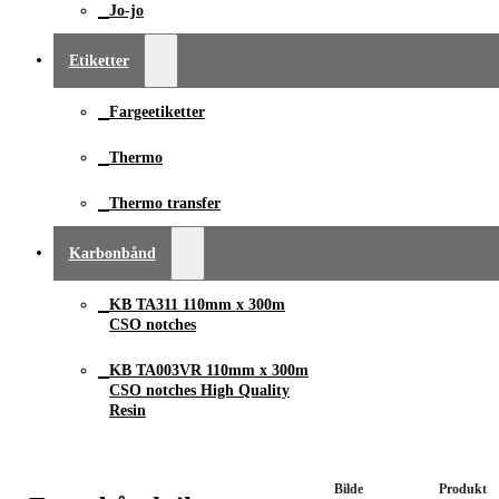
Jo-jo
Etiketter
Fargeetiketter
Thermo
Thermo transfer
Karbonbånd
KB TA311 110mm x ­300m
CSO notches
KB TA003VR 110mm x 300m
CSO notches High Quality
Resin
Bilde
Produkt