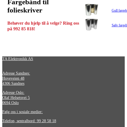
Fargebånd til
folieskriver
Gull fargeb
Behøver du hjelp til å velge? Ring oss
Sølv fargeb
på 992 85 818!
TA Elektronikk AS
Adresse Sandnes:
Hoveveien 48
4306 Sandnes
Adresse Oslo:
Olaf Helsetsvei 5
0694 Oslo
Følg oss i sosiale medier:
Telefon, sentralbord: 99 28 58 18