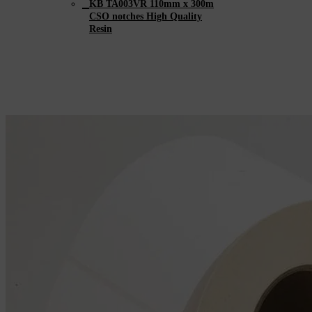
KB TA003VR 110mm x 300m
CSO notches High Quality
Resin