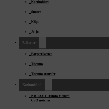
Kortholdere
Snorer
Klips
Jo-jo
Etiketter
Fargeetiketter
Thermo
Thermo transfer
Karbonbånd
KB TA311 110mm x ­300m
CSO notches