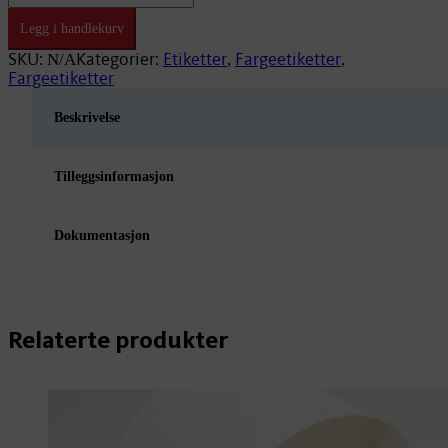
x
149mm
Legg i handlekurv
Premium
VE13
SKU:
Kategorier:
Etiketter
Fargeetiketter
N/A
,
,
76mm/500
Fargeetiketter
antall
Beskrivelse
Tilleggsinformasjon
Dokumentasjon
Relaterte produkter