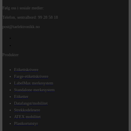
Følg oss i sosiale medier:
Telefon, sentralbord: 99 28 58 18
post@taelektronikk.no
Produkter
Etikettskrivere
Farge-etikettskrivere
LabelMax merkesystem
Standalone merkesystem
Etiketter
Datafangst/mobilitet
Strekkodelesere
ATEX mobilitet
Plastkortutstyr