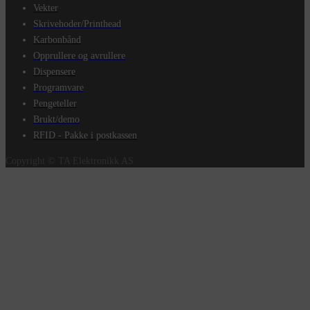
Vekter
Skrivehoder/Printhead
Karbonbånd
Opprullere og avrullere
Dispensere
Programvare
Pengeteller
Brukt/demo
RFID - Pakke i postkassen
Copyright © TA Elektronikk AS