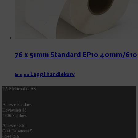
76 x 51mm Standard EP10 40mm/610
Legg i handlekurv
kr
0,00
TA Elektronikk AS
Adresse Sandnes:
Hoveveien 48
4306 Sandnes
Adresse Oslo:
Olaf Helsetsvei 5
0694 Oslo