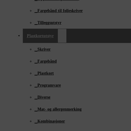
Fargebånd til folieskriver
Tilleggsutstyr
Plastkortutstyr
Skriver
Fargebånd
Plastkort
Programvare
Diverse
Mat- og allergenmerking
Kombinasjoner