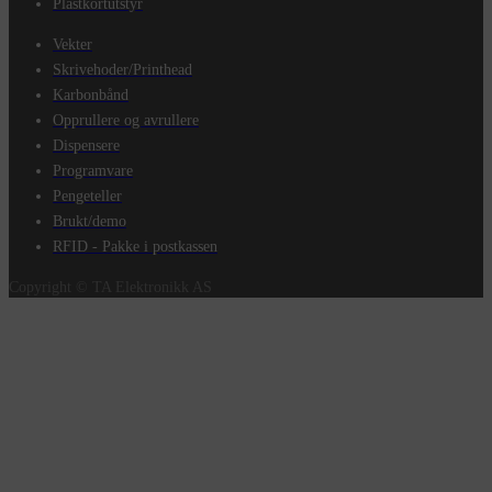
Plastkortutstyr
Vekter
Skrivehoder/Printhead
Karbonbånd
Opprullere og avrullere
Dispensere
Programvare
Pengeteller
Brukt/demo
RFID - Pakke i postkassen
Copyright © TA Elektronikk AS