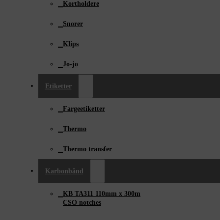
Kortholdere
Snorer
Klips
Jo-jo
Etiketter
Fargeetiketter
Thermo
Thermo transfer
Karbonbånd
KB TA311 110mm x ­300m
CSO notches