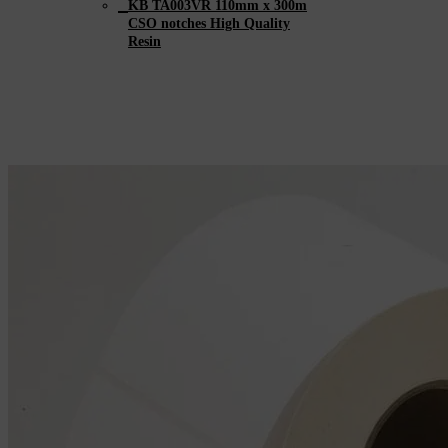
KB TA003VR 110mm x 300m
CSO notches High Quality
Resin