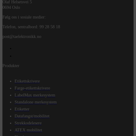
Olaf Helsetsvei 5
0694 Oslo
Følg oss i sosiale medier:
Telefon, sentralbord: 99 28 58 18
post@taelektronikk.no
Produkter
Etikettskrivere
Farge-etikettskrivere
LabelMax merkesystem
Standalone merkesystem
Etiketter
Datafangst/mobilitet
Strekkodelesere
ATEX mobilitet