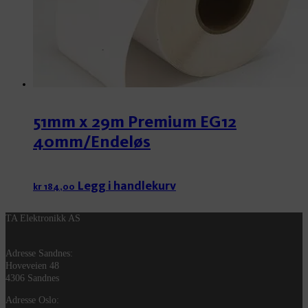
51mm x 29m Premium EG12
40mm/Endeløs
Legg i handlekurv
kr
184,00
TA Elektronikk AS
Adresse Sandnes:
Hoveveien 48
4306 Sandnes
Adresse Oslo: