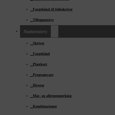
Fargebånd til folieskriver
Tilleggsutstyr
Plastkortutstyr
Skriver
Fargebånd
Plastkort
Programvare
Diverse
Mat- og allergenmerking
Kombinasjoner