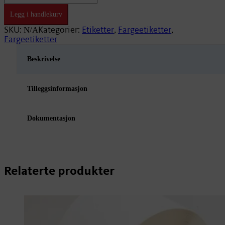
x
33m
Legg i handlekurv
Standard
EP10
SKU:
Kategorier:
Etiketter
Fargeetiketter
N/A
,
,
40mm/Endeløs
Fargeetiketter
antall
Beskrivelse
Tilleggsinformasjon
Dokumentasjon
Relaterte produkter