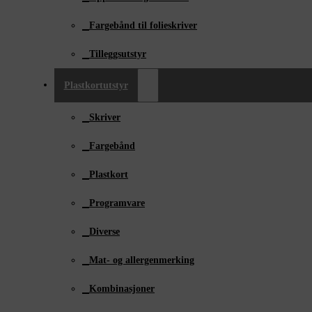
Fargebånd til folieskriver
Tilleggsutstyr
Plastkortutstyr
Skriver
Fargebånd
Plastkort
Programvare
Diverse
Mat- og allergenmerking
Kombinasjoner