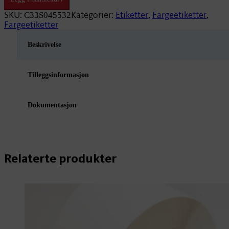
Standard
EM10
SKU:
Kategorier:
Etiketter
Fargeetiketter
C33S045532
,
,
40mm/440
Fargeetiketter
antall
Beskrivelse
Tilleggsinformasjon
Dokumentasjon
Relaterte produkter