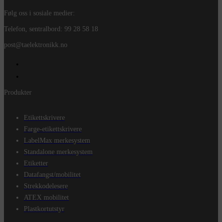
Følg oss i sosiale medier:
Telefon, sentralbord: 99 28 58 18
post@taelektronikk.no
Produkter
Etikettskrivere
Farge-etikettskrivere
LabelMax merkesystem
Standalone merkesystem
Etiketter
Datafangst/mobilitet
Strekkodelesere
ATEX mobilitet
Plastkortutstyr