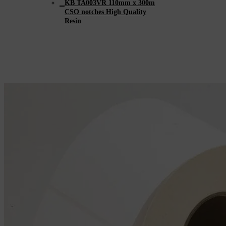
KB TA003VR 110mm x 300m
CSO notches High Quality
Resin