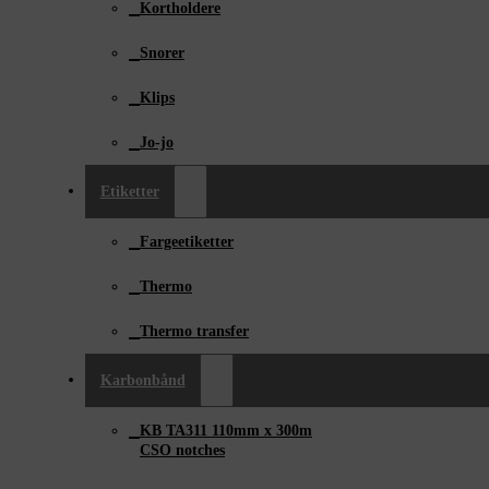
Kortholdere
Snorer
Klips
Jo-jo
Etiketter
Fargeetiketter
Thermo
Thermo transfer
Karbonbånd
KB TA311 110mm x ­300m
CSO notches