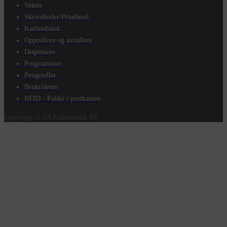
Vekter
Skrivehoder/Printhead
Karbonbånd
Opprullere og avrullere
Dispensere
Programvare
Pengeteller
Brukt/demo
RFID - Pakke i postkassen
Copyright © TA Elektronikk AS