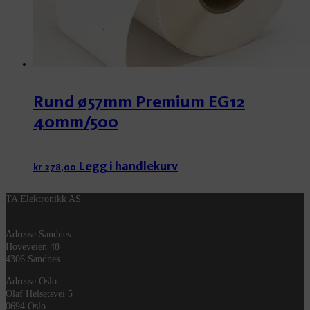
Rund ø57mm Premium EG12
40mm/500
Legg i handlekurv
kr
278,00
TA Elektronikk AS
Adresse Sandnes:
Hoveveien 48
4306 Sandnes
Adresse Oslo:
Olaf Helsetsvei 5
0694 Oslo