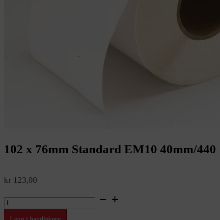
102 x 76mm Standard EM10 40mm/440
kr
123,00
102
x
76mm
Legg i handlekurv