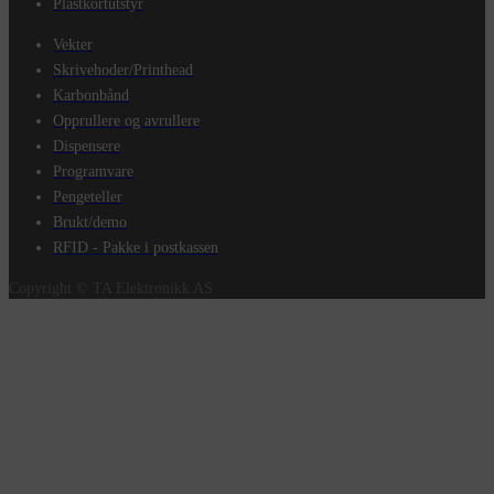
Plastkortutstyr
Vekter
Skrivehoder/Printhead
Karbonbånd
Opprullere og avrullere
Dispensere
Programvare
Pengeteller
Brukt/demo
RFID - Pakke i postkassen
Copyright © TA Elektronikk AS