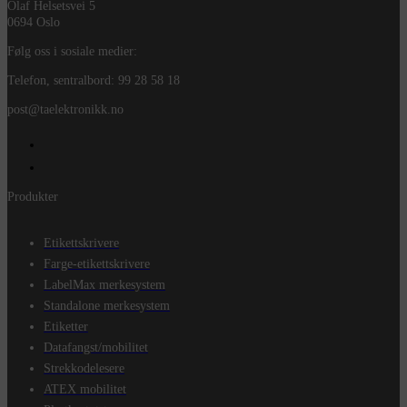
Olaf Helsetsvei 5
0694 Oslo
Følg oss i sosiale medier:
Telefon, sentralbord: 99 28 58 18
post@taelektronikk.no
Produkter
Etikettskrivere
Farge-etikettskrivere
LabelMax merkesystem
Standalone merkesystem
Etiketter
Datafangst/mobilitet
Strekkodelesere
ATEX mobilitet