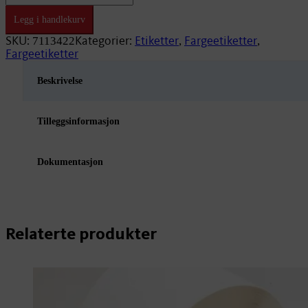
x
297mm
Legg i handlekurv
Premium
EMP11
SKU:
Kategorier:
Etiketter
Fargeetiketter
7113422
,
,
76mm/184
Fargeetiketter
antall
Beskrivelse
Tilleggsinformasjon
Dokumentasjon
Relaterte produkter