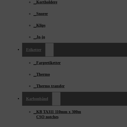
Kortholdere
Snorer
Klips
Jo-jo
Etiketter
Fargeetiketter
Thermo
Thermo transfer
Karbonbånd
KB TA311 110mm x ­300m
CSO notches