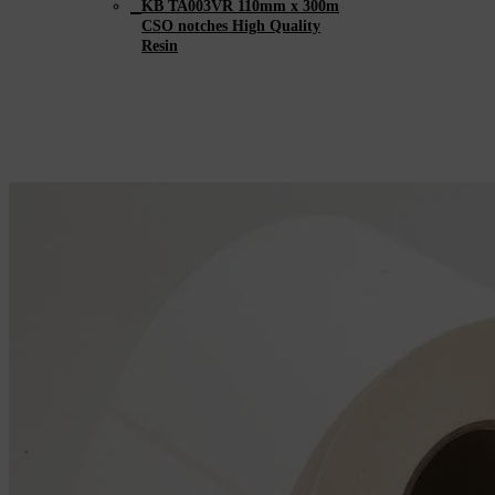
KB TA003VR 110mm x 300m
CSO notches High Quality
Resin