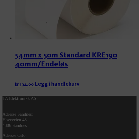
54mm x 50m Standard KRE190
40mm/Endeløs
Legg i handlekurv
kr
194,00
TA Elektronikk AS
Adresse Sandnes:
Hoveveien 48
4306 Sandnes
Adresse Oslo: