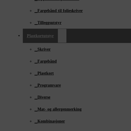
Fargebånd til folieskriver
Tilleggsutstyr
Plastkortutstyr
Skriver
Fargebånd
Plastkort
Programvare
Diverse
Mat- og allergenmerking
Kombinasjoner