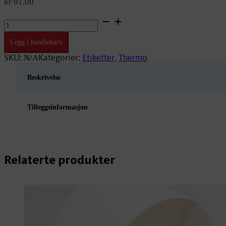
kr
91,00
102
x
127
Legg i handlekurv
perf
Standard
SKU:
Kategorier:
Etiketter
Thermo
N/A
,
VF10,
40mm,
Beskrivelse
300
antall
Tilleggsinformasjon
Relaterte produkter