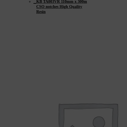
KB TA003VR 110mm x 300m
CSO notches High Quality
Resin