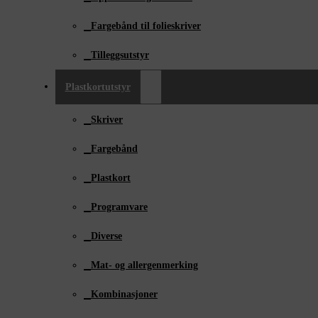
Fargebånd til folieskriver
Tilleggsutstyr
Plastkortutstyr
Skriver
Fargebånd
Plastkort
Programvare
Diverse
Mat- og allergenmerking
Kombinasjoner