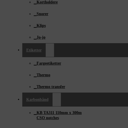
Kortholdere
Snorer
Klips
Jo-jo
Etiketter
Fargeetiketter
Thermo
Thermo transfer
Karbonbånd
KB TA311 110mm x ­300m
CSO notches