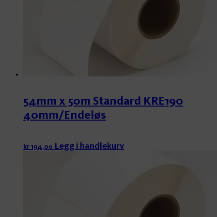
54mm x 50m Standard KRE190
40mm/Endeløs
Legg i handlekurv
kr
194,00