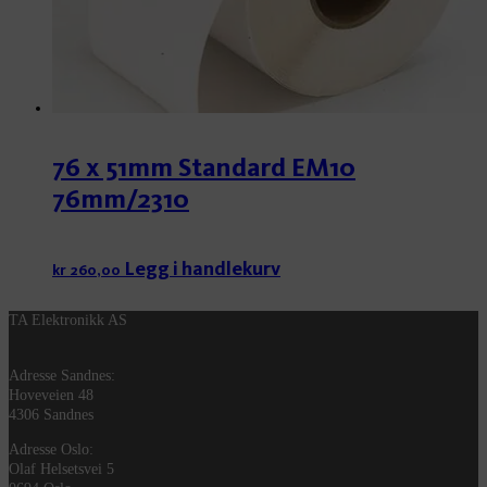
76 x 51mm Standard EM10
76mm/2310
Legg i handlekurv
kr
260,00
TA Elektronikk AS
Adresse Sandnes:
Hoveveien 48
4306 Sandnes
Adresse Oslo:
Olaf Helsetsvei 5