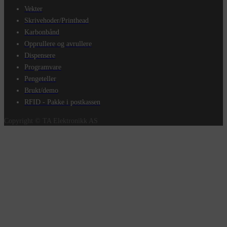
Vekter
Skrivehoder/Printhead
Karbonbånd
Opprullere og avrullere
Dispensere
Programvare
Pengeteller
Brukt/demo
RFID - Pakke i postkassen
Copyright © TA Elektronikk AS