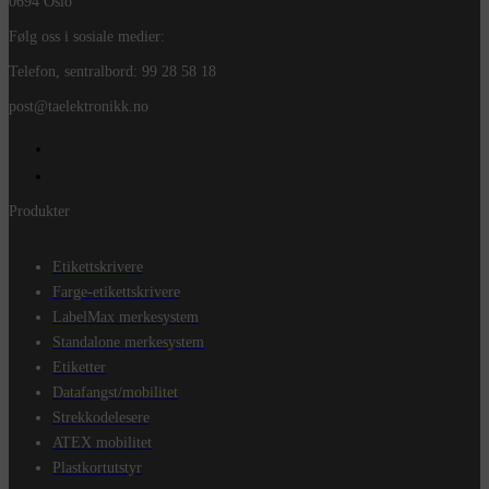
0694 Oslo
Følg oss i sosiale medier:
Telefon, sentralbord: 99 28 58 18
post@taelektronikk.no
Produkter
Etikettskrivere
Farge-etikettskrivere
LabelMax merkesystem
Standalone merkesystem
Etiketter
Datafangst/mobilitet
Strekkodelesere
ATEX mobilitet
Plastkortutstyr