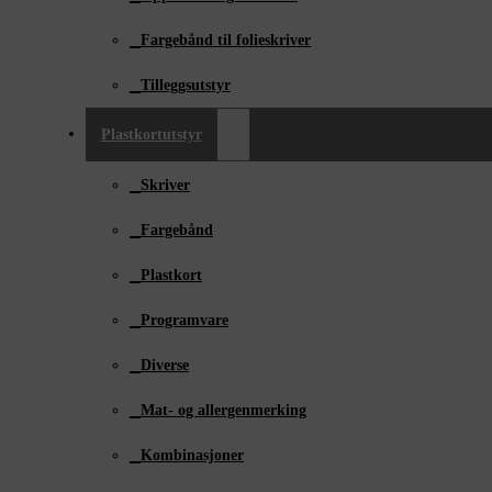
Fargebånd til folieskriver
Tilleggsutstyr
Plastkortutstyr
Skriver
Fargebånd
Plastkort
Programvare
Diverse
Mat- og allergenmerking
Kombinasjoner