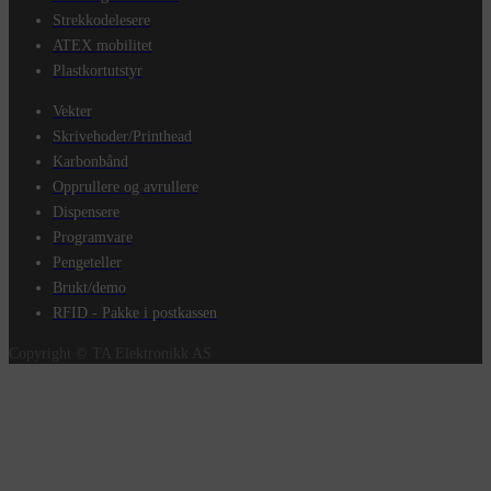
Strekkodelesere
ATEX mobilitet
Plastkortutstyr
Vekter
Skrivehoder/Printhead
Karbonbånd
Opprullere og avrullere
Dispensere
Programvare
Pengeteller
Brukt/demo
RFID - Pakke i postkassen
Copyright © TA Elektronikk AS