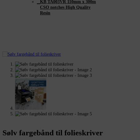
KB TA003VR 110mm x 300m
CSO notches High Quality
Resin
Sølv fargebånd til folieskriver