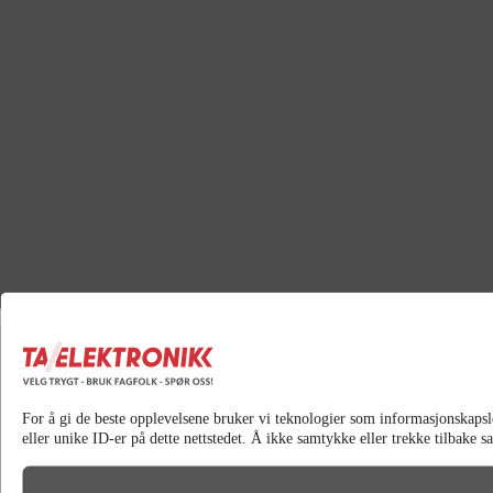
For å gi de beste opplevelsene bruker vi teknologier som informasjonskapsler 
eller unike ID-er på dette nettstedet. Å ikke samtykke eller trekke tilbake 