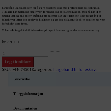
Fargebånd i metallisk sølv for å gjøre etikettene dine mer profesjonelle og eksklusive.
Tidligere har metalliske farger vært forbehold dyr spesialproduksjon, men nå har vi en
rimelig løsning slik at selv småskala produsenter kan lage dette selv. Sølv fargebånd til
folieskriver løfter den opplevde kvaliteten og gir den eksklusive look’en som før har vært
forbeholdt store firma.
Vi har sølv fargebånd til folieskriver på lager i Sandnes og sender varene samme dag.
kr
776,00
Sølv
fargebånd
til
Legg i handlekurv
folieskriver
antall
SKU:
Kategorier:
Fargebånd til folieskriver
944674501
Beskrivelse
Tilleggsinformasjon
Dokumentasjon