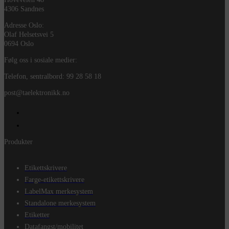
4306 Sandnes
Adresse Oslo:
Olaf Helsetsvei 5
0694 Oslo
Følg oss i sosiale medier:
Telefon, sentralbord: 99 28 58 18
post@taelektronikk.no
Produkter
Etikettskrivere
Farge-etikettskrivere
LabelMax merkesystem
Standalone merkesystem
Etiketter
Datafangst/mobilitet