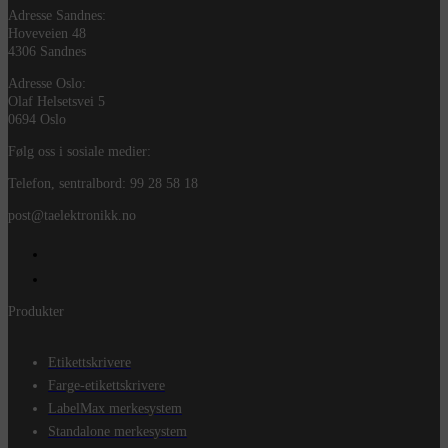
Adresse Sandnes:
Hoveveien 48
4306 Sandnes
Adresse Oslo:
Olaf Helsetsvei 5
0694 Oslo
Følg oss i sosiale medier:
Telefon, sentralbord: 99 28 58 18
post@taelektronikk.no
Produkter
Etikettskrivere
Farge-etikettskrivere
LabelMax merkesystem
Standalone merkesystem