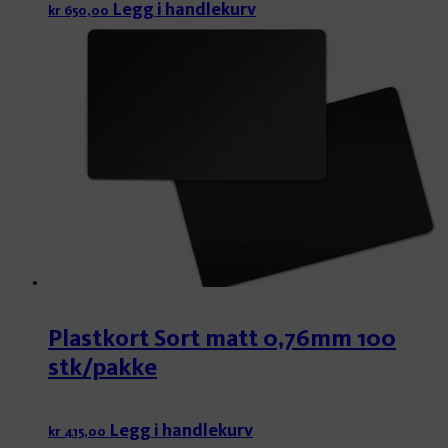
Legg i handlekurv
kr
650,00
Plastkort Sort matt 0,76mm 100
stk/pakke
Legg i handlekurv
kr
415,00