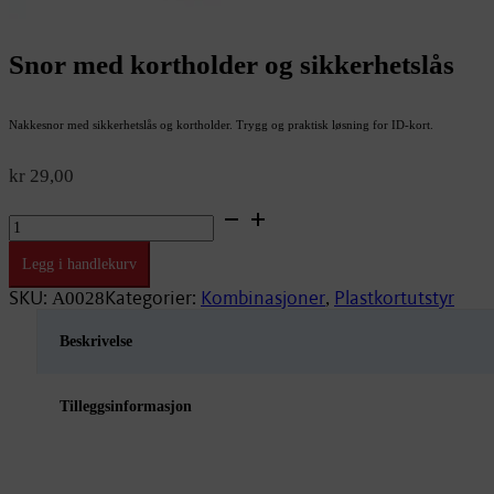
Snor med kortholder og sikkerhetslås
Nakkesnor med sikkerhetslås og kortholder. Trygg og praktisk løsning for ID-kort.
kr
29,00
Snor
med
kortholder
Legg i handlekurv
og
sikkerhetslås
SKU:
Kategorier:
Kombinasjoner
Plastkortutstyr
A0028
,
antall
Beskrivelse
Tilleggsinformasjon