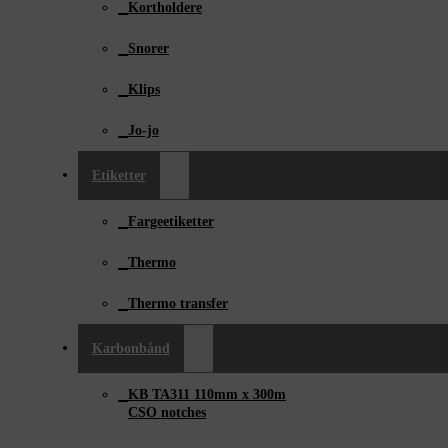
Kortholdere
Snorer
Klips
Jo-jo
Etiketter
Fargeetiketter
Thermo
Thermo transfer
Karbonbånd
KB TA311 110mm x ­300m
CSO notches