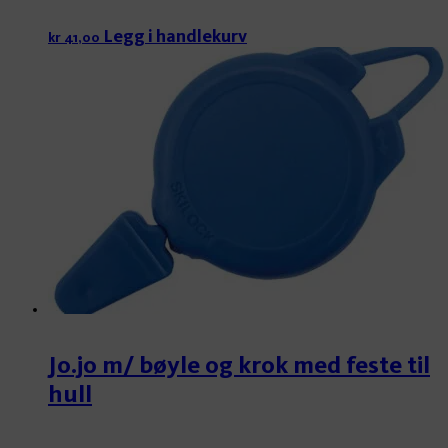
Legg i handlekurv
kr
41,00
Jo.jo m/ bøyle og krok med feste til
hull