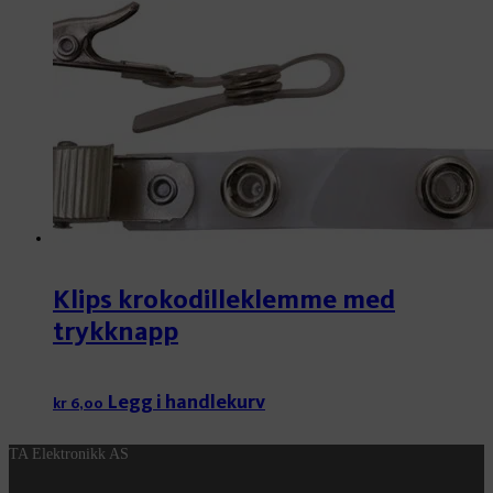
Klips krokodilleklemme med
trykknapp
Legg i handlekurv
kr
6,00
TA Elektronikk AS