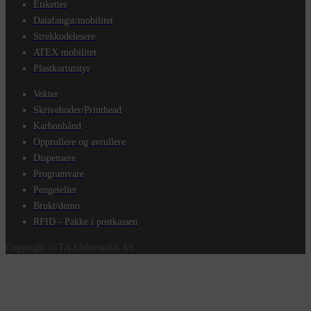
Etiketter
Datafangst/mobilitet
Strekkodelesere
ATEX mobilitet
Plastkortutstyr
Vekter
Skrivehoder/Printhead
Karbonbånd
Opprullere og avrullere
Dispensere
Programvare
Pengeteller
Brukt/demo
RFID - Pakke i postkassen
Copyright © TA Elektronikk AS