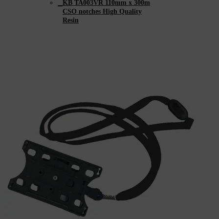
KB TA003VR 110mm x 300m
CSO notches High Quality
Resin