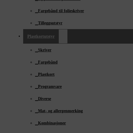
Fargebånd til folieskriver
Tilleggsutstyr
Plastkortutstyr
Skriver
Fargebånd
Plastkort
Programvare
Diverse
Mat- og allergenmerking
Kombinasjoner