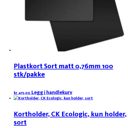
Plastkort Sort matt 0,76mm 100
stk/pakke
Legg i handlekurv
kr
415,00
Kortholder, CK Ecologic, kun holder,
sort