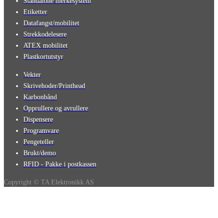
Standalone merkesystem
Etiketter
Datafangst/mobilitet
Strekkodelesere
ATEX mobilitet
Plastkortutstyr
Vekter
Skrivehoder/Printhead
Karbonbånd
Opprullere og avrullere
Dispensere
Programvare
Pengeteller
Brukt/demo
RFID - Pakke i postkassen
Copyright © TA Elektronikk AS