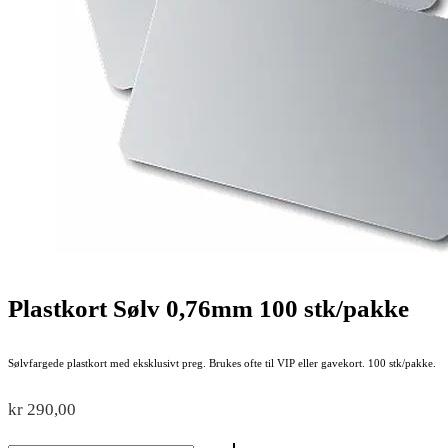
Plastkort Sølv 0,76mm 100 stk/pakke
Sølvfargede plastkort med eksklusivt preg. Brukes ofte til VIP eller gavekort. 100 stk/pakke.
kr
290,00
Plastkort