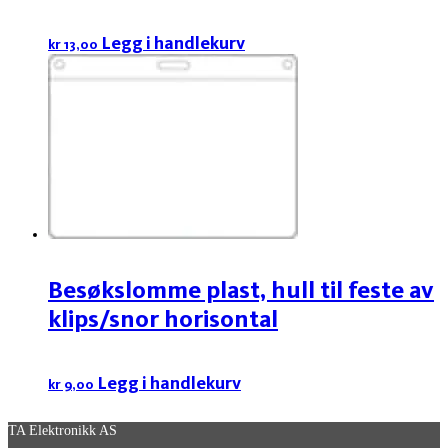
Legg i handlekurv
kr
13,00
Besøkslomme plast, hull til feste av
klips/snor horisontal
Legg i handlekurv
kr
9,00
TA Elektronikk AS