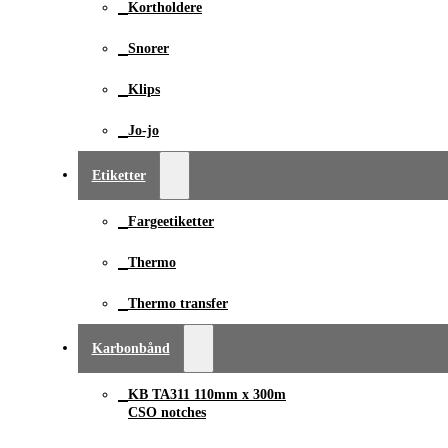
Kortholdere
Snorer
Klips
Jo-jo
Etiketter
Fargeetiketter
Thermo
Thermo transfer
Karbonbånd
KB TA311 110mm x ­300m
CSO notches