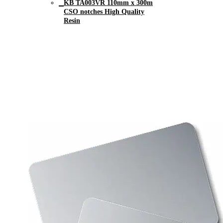
KB TA003VR 110mm x 300m
CSO notches High Quality
Resin