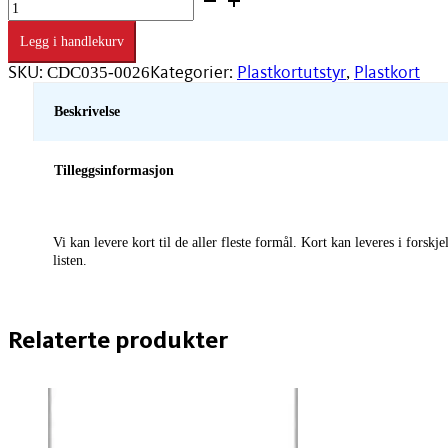
Sølv
0,76mm
Legg i handlekurv
100
stk/pakke
SKU:
Kategorier:
Plastkortutstyr
Plastkort
CDC035-0026
,
antall
Beskrivelse
Tilleggsinformasjon
Vi kan levere kort til de aller fleste formål. Kort kan leveres i forsk
listen.
Relaterte produkter