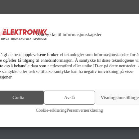
Samtykke til informasjonskapsler
stor klype
 å gi de beste opplevelsene bruker vi teknologier som informasjonskapsler for å
e og/eller få tilgang til enhetsinformasjon. Å samtykke til disse teknologiene vi
ate oss å behandle data som nettleseratferd eller unike ID-er på dette nettstedet.
g hvor informasjonen kommer tydelig frem. Sylskarpe bilder og tekst med pris
e samtykke eller trekke tilbake samtykke kan ha negativ innvirkning på visse
ksjoner.
Godta
Avslå
Visningsinnstillinge
Cookie-erklæring
Personvernerklæring
erking