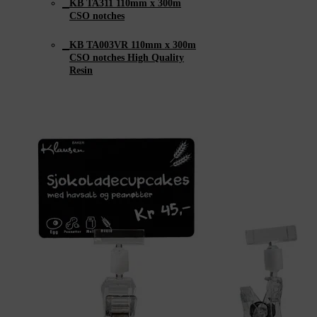
KB TA311 110mm x ­300m
CSO notches
KB TA003VR 110mm x 300m
CSO notches High Quality
Resin