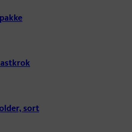
/pakke
lastkrok
older, sort