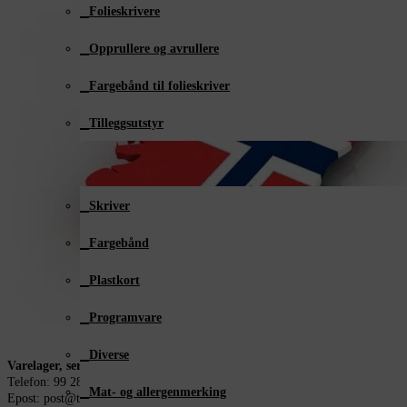
Folieskrivere
Opprullere og avrullere
Fargebånd til folieskriver
Tilleggsutstyr
Plastkortutstyr
Skriver
Fargebånd
Plastkort
Programvare
Diverse
Varelager, service og support i Norge
Telefon: 99 28 58 18
Mat- og allergenmerking
Epost: post@taelektronikk.no