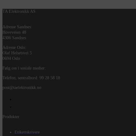
TA Elektronikk AS
Adresse Sandnes:
Hoveveien 48
4306 Sandnes
Adresse Oslo:
Olaf Helsetsvei 5
0694 Oslo
Følg oss i sosiale medier:
Telefon, sentralbord: 99 28 58 18
post@taelektronikk.no
Produkter
Etikettskrivere