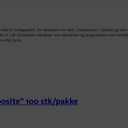
m ikke er ferdigpakket, for eksempel over disk, i restauranter, i kantine og ved 
 Det er i alt 14 bestemte allergener som må merkes og programvaren som medfølg
re etter print.
osite” 100 stk/pakke