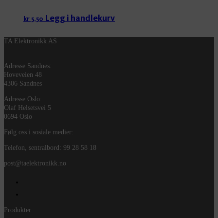
Legg i handlekurv
kr
5,50
TA Elektronikk AS
Adresse Sandnes:
Hoveveien 48
4306 Sandnes
Adresse Oslo:
Olaf Helsetsvei 5
0694 Oslo
Følg oss i sosiale medier:
Telefon, sentralbord: 99 28 58 18
post@taelektronikk.no
Produkter