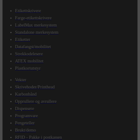
Etikettskrivere
Farge-etikettskrivere
LabelMax merkesystem
Standalone merkesystem
Etiketter
Datafangst/mobilitet
Strekkodelesere
ATEX mobilitet
Plastkortutstyr
Vekter
Skrivehoder/Printhead
Karbonbånd
Opprullere og avrullere
Dispensere
Programvare
Pengeteller
Brukt/demo
RFID - Pakke i postkassen