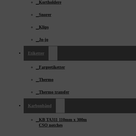
Kortholdere
Snorer
Klips
Jo-jo
Etiketter
Fargeetiketter
Thermo
Thermo transfer
Karbonbånd
KB TA311 110mm x ­300m
CSO notches