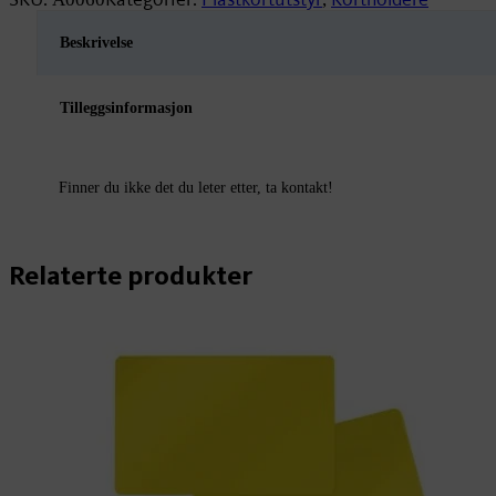
til
chip
Beskrivelse
antall
Tilleggsinformasjon
Finner du ikke det du leter etter, ta kontakt!
Relaterte produkter