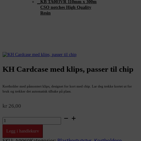
KB TA003VR 110mm x 300m
CSO notches High Quality
Resin
KH Cardcase med klips, passer til chip
Kortholder med påmontert klips, designet for kort med chip. Lar deg trekke kortet ut for
bruk og trekker det automatisk tilbake på plass.
kr
26,00
KH
Cardcase
med
Legg i handlekurv
klips,
passer
SKU:
Kategorier:
Plastkortutstyr
Kortholdere
A0060
,