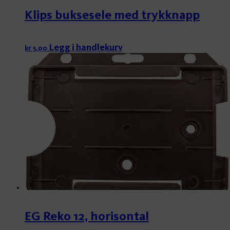
Klips buksesele med trykknapp
Legg i handlekurv
kr
5,00
EG Reko 12, horisontal