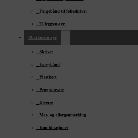
Fargebånd til folieskriver
Tilleggsutstyr
Plastkortutstyr
Skriver
Fargebånd
Plastkort
Programvare
Diverse
Mat- og allergenmerking
Kombinasjoner