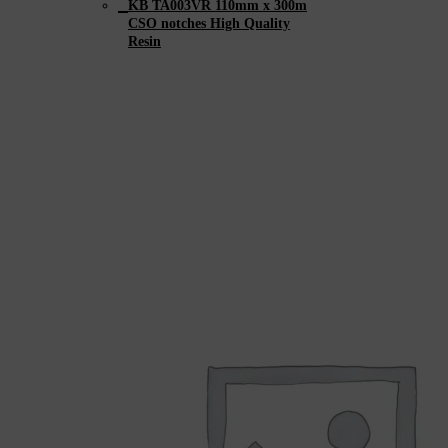
KB TA003VR 110mm x 300m
CSO notches High Quality
Resin