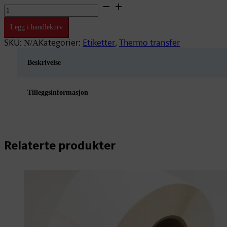
87
x
127
Legg i handlekurv
Premium
RP50
SKU:
Kategorier:
Etiketter
Thermo transfer
N/A
,
GUL,
40,
Beskrivelse
300
antall
Tilleggsinformasjon
Relaterte produkter