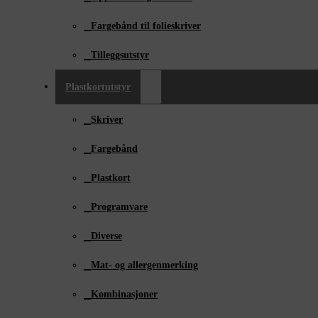
Fargebånd til folieskriver
Tilleggsutstyr
Plastkortutstyr
Skriver
Fargebånd
Plastkort
Programvare
Diverse
Mat- og allergenmerking
Kombinasjoner