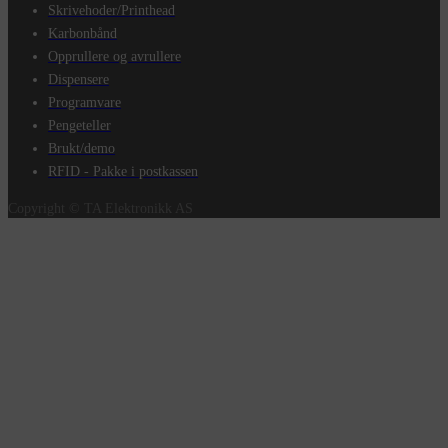
Skrivehoder/Printhead
Karbonbånd
Opprullere og avrullere
Dispensere
Programvare
Pengeteller
Brukt/demo
RFID - Pakke i postkassen
Copyright © TA Elektronikk AS