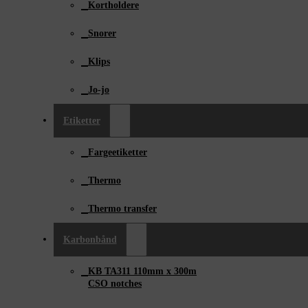
Kortholdere
Snorer
Klips
Jo-jo
Etiketter
Fargeetiketter
Thermo
Thermo transfer
Karbonbånd
KB TA311 110mm x ­300m
CSO notches