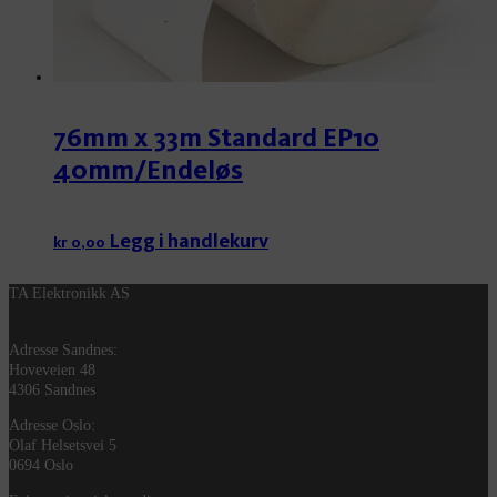
76mm x 33m Standard EP10
40mm/Endeløs
Legg i handlekurv
kr
0,00
TA Elektronikk AS
Adresse Sandnes:
Hoveveien 48
4306 Sandnes
Adresse Oslo:
Olaf Helsetsvei 5
0694 Oslo