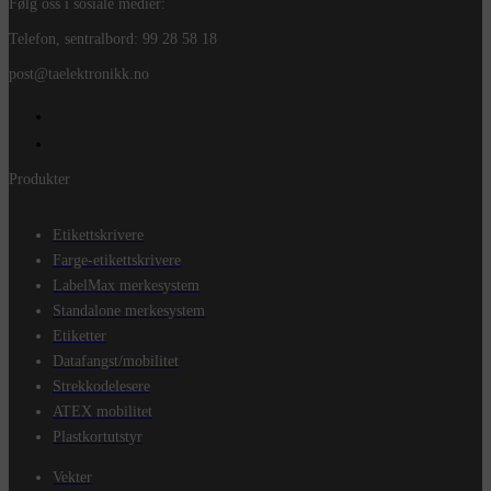
Følg oss i sosiale medier:
Telefon, sentralbord: 99 28 58 18
post@taelektronikk.no
Produkter
Etikettskrivere
Farge-etikettskrivere
LabelMax merkesystem
Standalone merkesystem
Etiketter
Datafangst/mobilitet
Strekkodelesere
ATEX mobilitet
Plastkortutstyr
Vekter