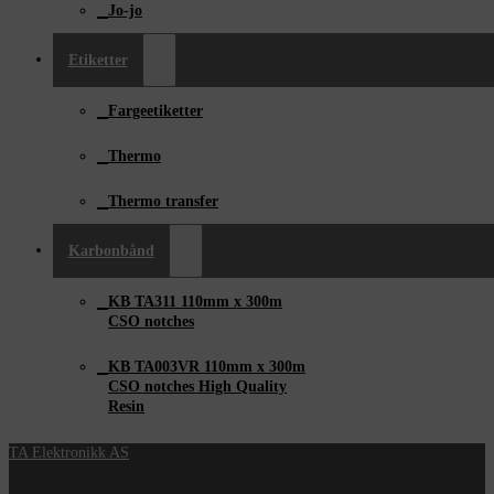
Jo-jo
Etiketter
Fargeetiketter
Thermo
Thermo transfer
Karbonbånd
KB TA311 110mm x ­300m
CSO notches
KB TA003VR 110mm x 300m
CSO notches High Quality
Resin
TA Elektronikk AS