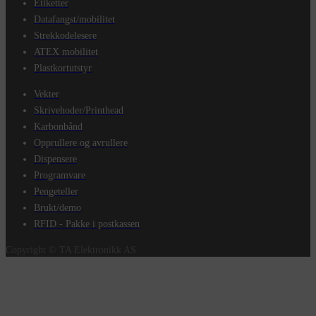
Etiketter
Datafangst/mobilitet
Strekkodelesere
ATEX mobilitet
Plastkortutstyr
Vekter
Skrivehoder/Printhead
Karbonbånd
Opprullere og avrullere
Dispensere
Programvare
Pengeteller
Brukt/demo
RFID - Pakke i postkassen
Copyright © TA Elektronikk AS