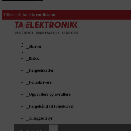
Vi har kun et utvalg av vårt store produktsortiment i nettbutikken
Tilbake til
taelektronikk.no
Finner du ikke ønsket produkt, ta kontakt med oss.
Farge-etikettskriver
Nettbutikk
Skriver
Blekk
Fargeetiketter
Folieskrivere
Opprullere og avrullere
Fargebånd til folieskriver
Tilleggsutstyr