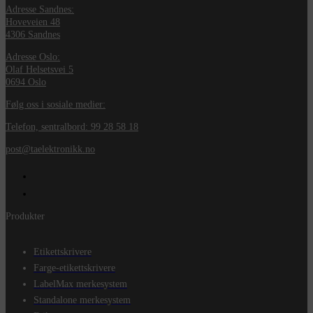
Adresse Sandnes:
Hoveveien 48
4306 Sandnes
Adresse Oslo:
Olaf Helsetsvei 5
0694 Oslo
Følg oss i sosiale medier:
Telefon, sentralbord: 99 28 58 18
post@taelektronikk.no
Produkter
Etikettskrivere
Farge-etikettskrivere
LabelMax merkesystem
Standalone merkesystem