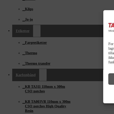
Klips
Jo-jo
Etiketter
Fargeetiketter
For
lagr
till
Thermo
ikk
fun
Thermo transfer
Karbonbånd
KB TA311 110mm x ­300m
CSO notches
KB TA003VR 110mm x 300m
CSO notches High Quality
Resin