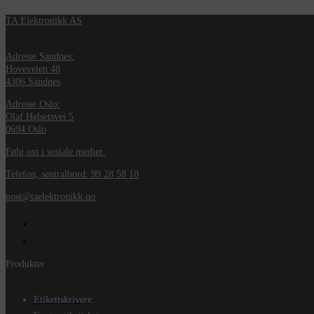
TA Elektronikk AS
Adresse Sandnes:
Hoveveien 48
4306 Sandnes
Adresse Oslo:
Olaf Helsetsvei 5
0694 Oslo
Følg oss i sosiale medier:
Telefon, sentralbord: 99 28 58 18
post@taelektronikk.no
Produkter
Etikettskrivere