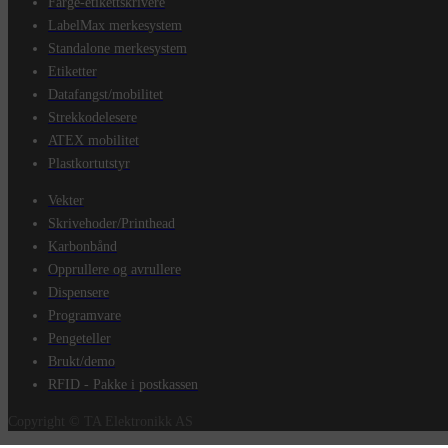
Farge-etikettskrivere
LabelMax merkesystem
Standalone merkesystem
Etiketter
Datafangst/mobilitet
Strekkodelesere
ATEX mobilitet
Plastkortutstyr
Vekter
Skrivehoder/Printhead
Karbonbånd
Opprullere og avrullere
Dispensere
Programvare
Pengeteller
Brukt/demo
RFID - Pakke i postkassen
Copyright © TA Elektronikk AS