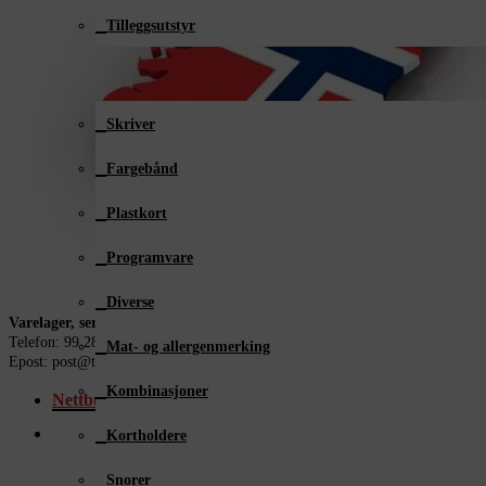
Tilleggsutstyr
Plastkortutstyr
Skriver
Fargebånd
Plastkort
Programvare
Diverse
Varelager, service og support i Norge
Telefon: 99 28 58 18
Mat- og allergenmerking
Epost: post@taelektronikk.no
Kombinasjoner
Nettbutikk
Kortholdere
Snorer